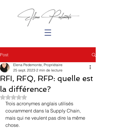
Post
Elena Pedemonte, Propriétaire
25 sept. 2023
2 min de lecture
RFI, RFQ, RFP: quelle est
la différence?
Noté NaN étoiles sur 5.
Trois acronymes anglais utilisés 
couramment dans la Supply Chain, 
mais qui ne veulent pas dire la même 
chose.