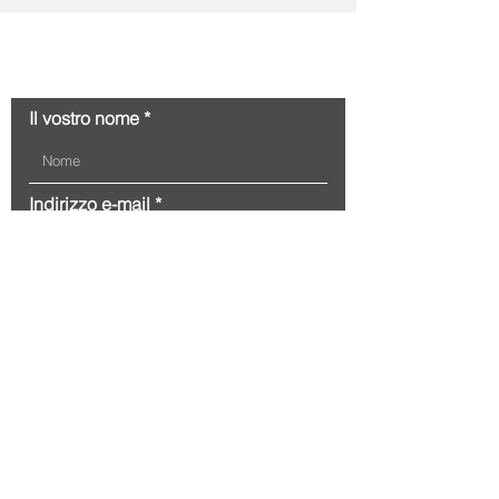
Contatto
Il vostro nome
Indirizzo e-mail
Il vostro messaggio...
Inviare