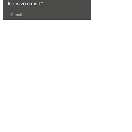
Indirizzo e-mail
Il vostro messaggio...
Inviare
190-I Boulevard Industriel,
Châteauguay, QC, J6J 4Z2
Tel.
514 583 6872
E-mail:
info@pedemonte.ca