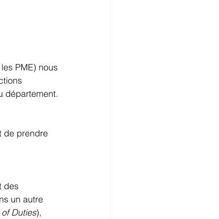
 les PME) nous 
tions 
u département. 
t de prendre 
t des 
ns un autre 
of Duties
), 