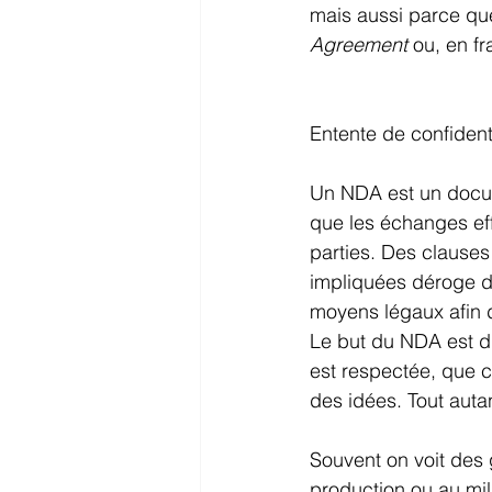
mais aussi parce qu
Agreement
 ou, en fr
Entente de confidenti
Un NDA est un docum
que les échanges ef
parties. Des clauses
impliquées déroge de 
moyens légaux afin d
Le but du NDA est d'a
est respectée, que c
des idées. Tout auta
Souvent on voit des 
production ou au mil