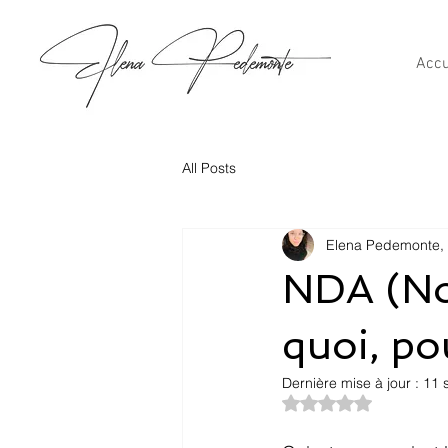
Accu
All Posts
Elena Pedemonte, 
NDA (No
quoi, p
Dernière mise à jour :
11 
Noté NaN étoiles su