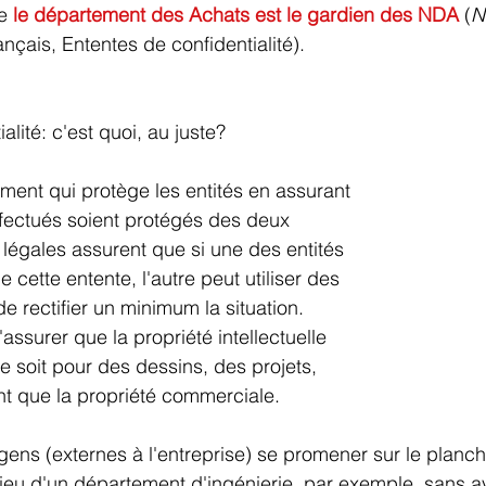
e 
le département des Achats est le gardien des NDA
 (
N
ançais, Ententes de confidentialité).
alité: c'est quoi, au juste?
ent qui protège les entités en assurant 
fectués soient protégés des deux 
 légales assurent que si une des entités 
cette entente, l'autre peut utiliser des 
e rectifier un minimum la situation.
ssurer que la propriété intellectuelle 
e soit pour des dessins, des projets, 
nt que la propriété commerciale.
gens (externes à l'entreprise) se promener sur le planch
ieu d'un département d'ingénierie, par exemple, sans av