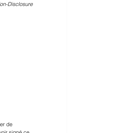
on-Disclosure 
er de 
oir signé ce 