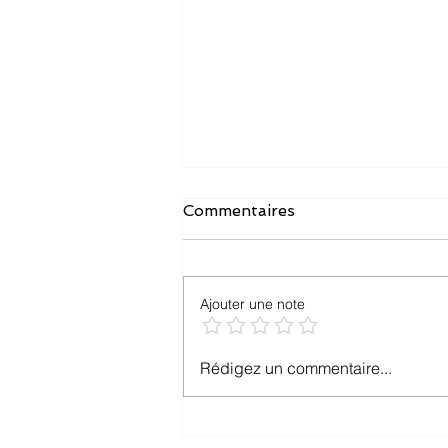
Commentaires
Ajouter une note
Anticiper les Risques
Rédigez un commentaire...
Géopolitiques dans les Flux
Internationaux