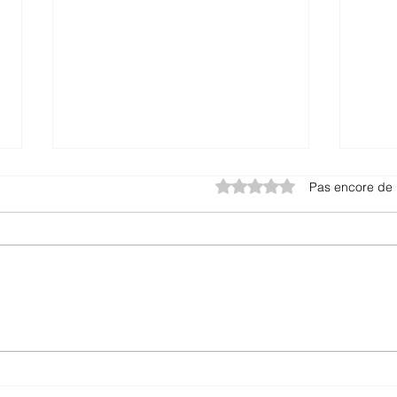
Noté 0 étoile sur 5.
Pas encore de 
Comprendre la Visibilité
Com
End-to-End : Un Pilier de
chaî
la Chaîne
d'ap
d'Approvisionnement
rési