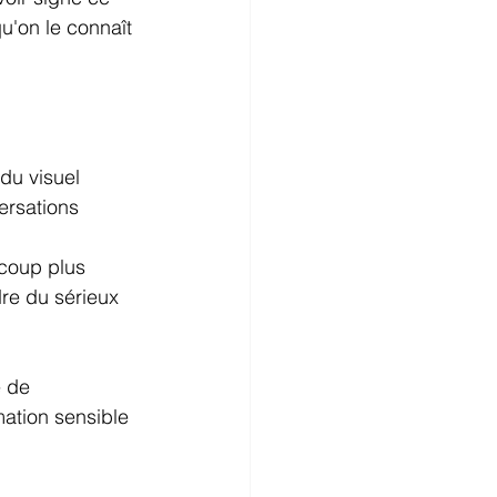
u'on le connaît 
du visuel 
ersations 
coup plus 
dre du sérieux 
 de 
mation sensible 