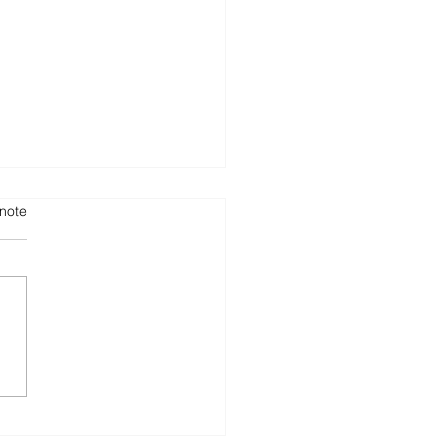
note
ment rendre une
ne
provisionnement plus
liente et durable